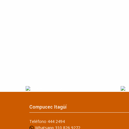
Compucec Itagüí
Teléfono 444 2494
Whatsapp 310 826 9272