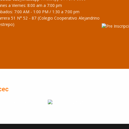
nes a Viernes: 8:00 am a 7:00 pm
bados: 7:00 AM - 1:00 PM / 1:30 a 7:00 pm
rrera 51 N° 52 - 87 (Colegio Cooperativo Alejandrino
estrepo)
cec