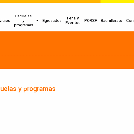
Escuelas
Feria y
vicios
y
Egresados
PQRSF
Bachillerato
Con
Eventos
programas
uelas y programas