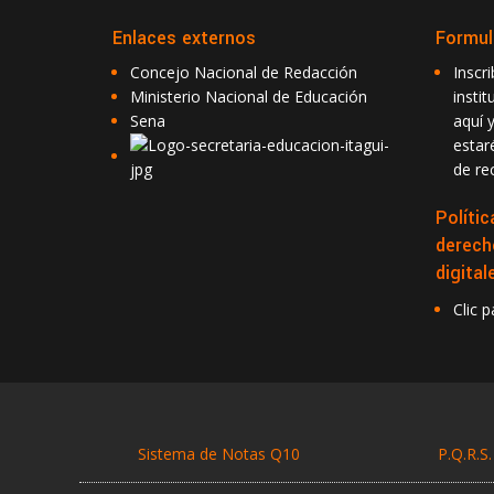
Enlaces externos
Formul
Concejo Nacional de Redacción
Inscr
Ministerio Nacional de Educación
insti
Sena
aquí y
esta
de rec
Polític
derech
digital
Clic 
Sistema de Notas Q10
P.Q.R.S.