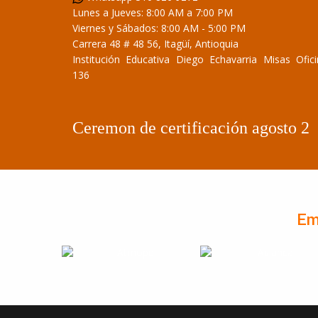
Lunes a Jueves: 8:00 AM a 7:00 PM
Viernes y Sábados: 8:00 AM - 5:00 PM
Carrera 48 # 48 56, Itagüí, Antioquia
Institución Educativa Diego Echavarria Misas Ofic
136
Ceremon de certificación agosto 2
Em