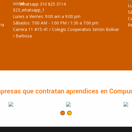
Whatsapp 310 825 3114
Lu
Sá
Lunes a Viernes: 9:00 am a 9:00 pm
Ca
Sábados: 7:00 AM - 1:00 PM / 1:30 a 7:00 pm
ina
R
Carrera 11 #15-41 / Colegio Cooperativo Simón Bolívar
/ Barbosa
presas que contratan aprendices en Compu