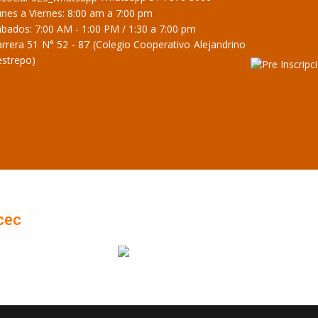
nes a Viernes: 8:00 am a 7:00 pm
bados: 7:00 AM - 1:00 PM / 1:30 a 7:00 pm
rrera 51 N° 52 - 87 (Colegio Cooperativo Alejandrino
estrepo)
cec