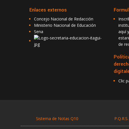
Enlaces externos
Formul
Concejo Nacional de Redacción
Inscr
Ministerio Nacional de Educación
insti
Sena
aquí y
esta
de rec
Polític
derech
digital
Clic 
Sistema de Notas Q10
P.Q.R.S.