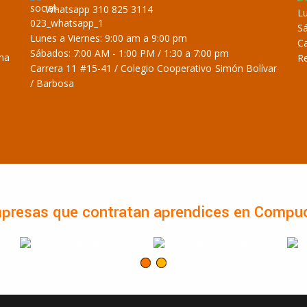
Whatsapp 310 825 3114
Lu
Sá
Lunes a Viernes: 9:00 am a 9:00 pm
Ca
Sábados: 7:00 AM - 1:00 PM / 1:30 a 7:00 pm
ina
R
Carrera 11 #15-41 / Colegio Cooperativo Simón Bolívar
/ Barbosa
presas que contratan aprendices en Compu