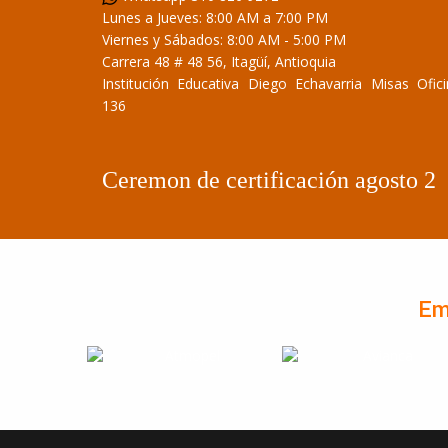
Lunes a Jueves: 8:00 AM a 7:00 PM
Viernes y Sábados: 8:00 AM - 5:00 PM
Carrera 48 # 48 56, Itagüí, Antioquia
Institución Educativa Diego Echavarria Misas Ofic
136
Ceremon de certificación agosto 2
Em