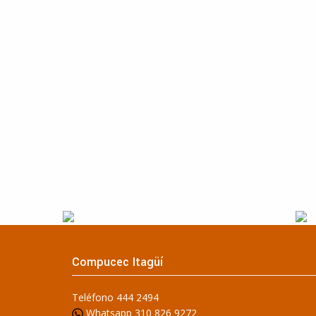
Compucec Itagüí
Teléfono 444 2494
Whatsapp 310 826 9272