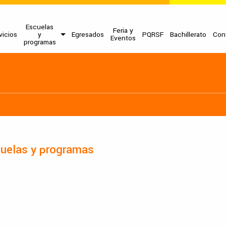
Escuelas
Feria y
vicios
y
Egresados
PQRSF
Bachillerato
Con
Eventos
programas
uelas y programas