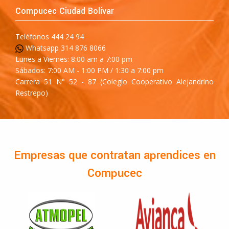
Compucec Ciudad Bolívar
Teléfonos 444 24 94
Whatsapp 314 876 8066
Lunes a Viernes: 8:00 am a 7:00 pm
Sábados: 7:00 AM - 1:00 PM / 1:30 a 7:00 pm
Carrera 51 N° 52 - 87 (Colegio Cooperativo Alejandrino
Restrepo)
Empresas que contratan aprendices en
Compucec