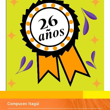
Compucec Itagüí